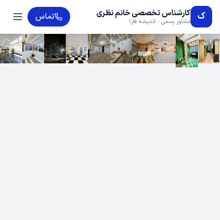
کارشناس تخصصی خانم نظری
ک
تماس
مشاور رسمی · اندیشه فاز1