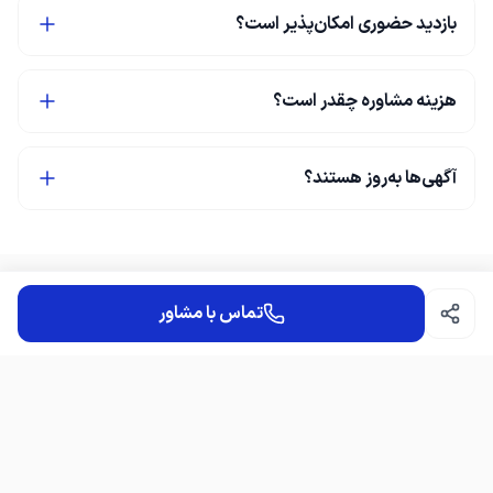
بازدید حضوری امکان‌پذیر است؟
هزینه مشاوره چقدر است؟
آگهی‌ها به‌روز هستند؟
تماس با مشاور
کارشناس تخصصی خانم نظری
ک
مشاور ارشد (خانم نظری) دپارتمان آمازون با 10سال سابقه فروش
تخصصی ملک در اندیشه. انتخاب مشاور با سابقه و با تجربه، صدرصد در
خرید موفق ملک شما، تاثیر گذار