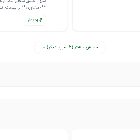
شروع مسیر شغلی شما از همی
**«مشاوره»** را پیامک کنی
دیوار
نمایش بیشتر (
12
مورد دیگر)