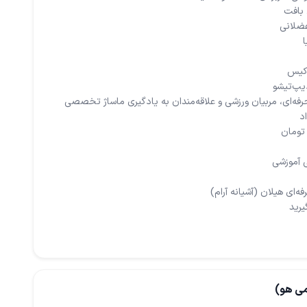
یرید
می هو)