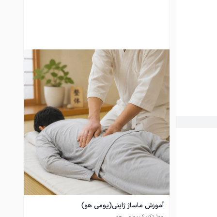
آموزش ماساژ ژاپنی(یومی هو)