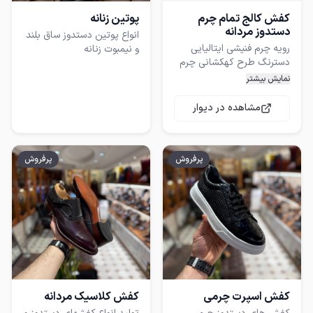
کفش کالج تمام چرم
پوتین زنانه
دستدوز مردانه
انواع پوتین دستدوز ساق بلند
رویه چرم فنیشی ایتالیایی
و نیمبوت زنانه
دسترنگ طرح کهکشانی چرم
نمایش بیشتر
مشاهده در دیوار
سایز بندی
سفارشی:۴*/**/**/**/*۴
پرفروش
پرفروش
کفش اسپرت چرمی
کفش کلاسیک مردانه