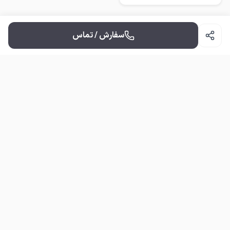
سایز های بقیه قابل سفارش
گیری هستش
نمایش بیشتر
سفارش / تماس
تنوع محصولات
قیمت مناسب
دوره حضوری و
آنلاین
برای ثبت سفارش با ما تماس بگیرید
مشاوره و راهنمایی خرید، رایگان و سریع — در سراسر کشور.
تماس / مشاوره