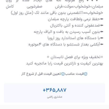
♦️♦️♦️رفع هرگونه لکه های ایجاد شده بر روی
مبلمان٫خوشخواب٫موکت٫فرش صفرشویی کامل
بهترین کیفیت و نازلترین قیمت رابا ماتجربه کنید
قیمت مناسب
تعیین قیمت قبل از شروع کار
+
365,887
مشتری راضی