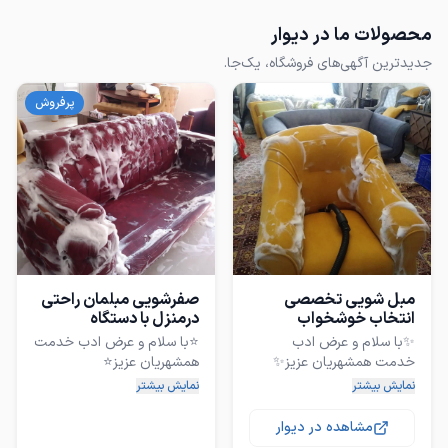
محصولات ما در دیوار
جدیدترین آگهی‌های فروشگاه، یک‌جا.
پرفروش
مبل شویی تخصصی
صفرشویی مبلمان راحتی
انتخاب خوشخواب
درمنزل با دستگاه
شویی100%تضمینی
✨با سلام و عرض ادب
⭐️با سلام و عرض ادب خدمت
درمحل
نمونه کارا برای خود این
نمونه کارا برای خود این
نمایش بیشتر
نمایش بیشتر
مجموعه است از اینترنت
مجموعه است از اینترنت
مشاهده در دیوار
⬅️کیفیت را برای همشهریان