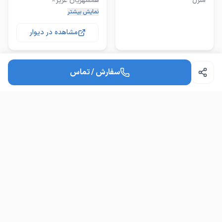
منزل
نمونه کارا برای خود این
نمایش بیشتر
مجموعه است از اینترنت
مشاهده در دیوار
⬅️کیفیت را برای همشهریان
سفارش / تماس
⬅️صفرشویی انواع صندلی
⬅️صفرشویی انواع موکت و
⭕️⭕️⭕️شستشوی انواع
صفرشویی صندلی ماشین
مبلمان درمنزل بدون ریزش
مبل و تشک شویی
آب و جابجا کردن مبلمان با
درمحل بادستگاه
⭐️با سلام و عرض ادب خدمت
مدرنترین دستگاه های
صنعتی کاملا تضمینی و
نمونه کارا برای خود این
نمایش بیشتر
مجموعه است از اینترنت