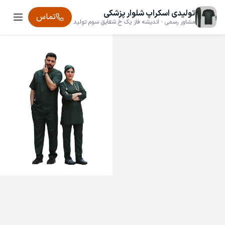
تولیدی اسکراپ شلوار پزشکی
تماس
مشاور رسمی · اندیشه فاز یک خ شقایق سوم تولید
اسکراپ شلوار ماهان