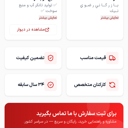
بـــا ز ر گـــا نـي ر ضــو ي
✅ تولید تانکر آب و منبع
مجهـز ترين خط توليد مخزن
❇️ مجوز از اتحادیه و وزارت
نمایش بیشتر
نمایش بیشتر
مشاهده در دیوار
♻️ عضو درجه یک و بازرس
سيد محمود رضوي نيك
مجهز ترین خط تولید تانکر
قیمت مناسب
تضمین کیفیت
⭐️ دارای گارانتی 10 ساله و وزن
⚠️ توجه مقیاس قیمت تانکر
کارکنان متخصص
34 سال سابقه
⛳️ فروش عددی تانکر ممنوع
فقط به وزن خریداری شود.
برای ثبت سفارش با ما تماس بگیرید
مشاوره و راهنمایی خرید، رایگان و سریع — در سراسر کشور.