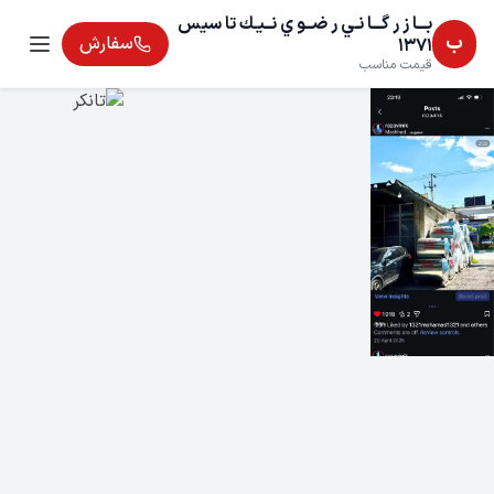
بـــا ز ر گـــا نـي ر ضــو ي نــيـك تا سيس
ب
سفارش
1371
قیمت مناسب