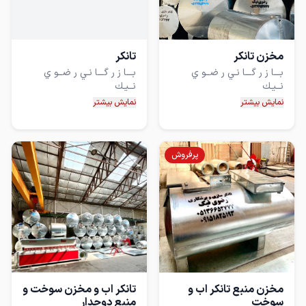
✡️ فروش عددی جرم و ممنوع
✅ تانکرها ده سال گارانتی
مخزن تانكر
تانكر
کتبی دارد
بـــا ز ر گـــا نـي ر ضــو ي
بـــا ز ر گـــا نـي ر ضــو ي
مجهـز ترين خط توليد مخزن
مجهـز ترين خط توليد مخزن
نمایش بیشتر
نمایش بیشتر
سيد محمود رضوي نيك
سيد محمود رضوي نيك
پرفروش
مخزن منبع تانكر اب و
تانکر اب و مخزن سوخت و
سوخت
منبع دوجدار