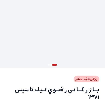
فروشگاه معتبر
بـــا ز ر گـــا نـي ر ضــو ي نــيـك تا سيس
1371