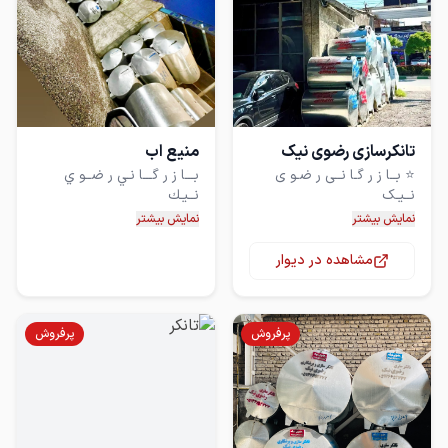
تانکرسازی رضوی نیک
منيع اب
⭐️ بــا ز ر گـا نــی ر ضـو ی
بـــا ز ر گـــا نـي ر ضــو ي
⭐️ مجهز تر ین و بـز ر گترین
مجهـز ترين خط توليد مخزن
نمایش بیشتر
نمایش بیشتر
کــا ر گـا ه تولـیـد تــا نـکــر آ ب
مشاهده در دیوار
تانکر اتش نشانی تانکر بیضی
سيد محمود رضوي نيك
عـضو و با ز ر س اتـحادیه
پرفروش
پرفروش
مجــوز از وزارت صمت از سال
⚠️ توجه ! تانکر گالوانیزه