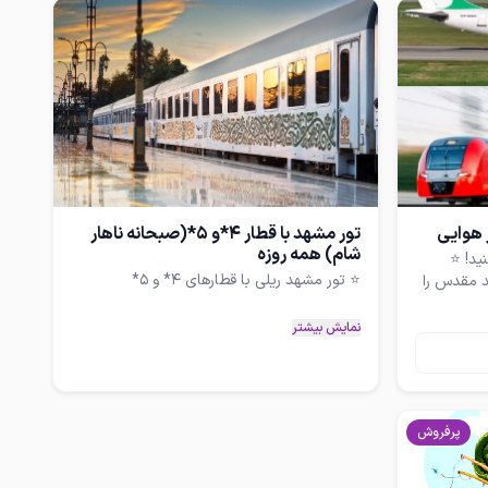
 هوایی
تور مشهد با قطار 4*و 5*(صبحانه ناهار
شام) همه روزه
د مقدس را
نمایش بیشتر
پرفروش
✅ قطارهای 5 ستاره فدک، نور الرضا، مجلل