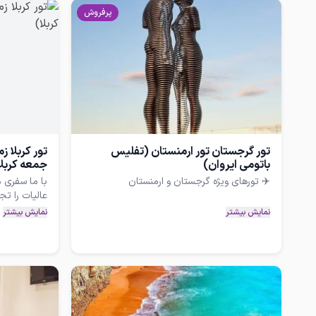
پرفروش
تور گرجستان تور ارمنستان (تفلیس
تور کربلا ز
باتومی ایروان)
جمعه کربلا
با ما سفری م
✅️بهترین تجربه سفر خارجی را با ما داشته
نمایش بیشتر
نمایش بیشتر
گرجستان: تفلیس + باتومی (تورهای ترکیبی دو