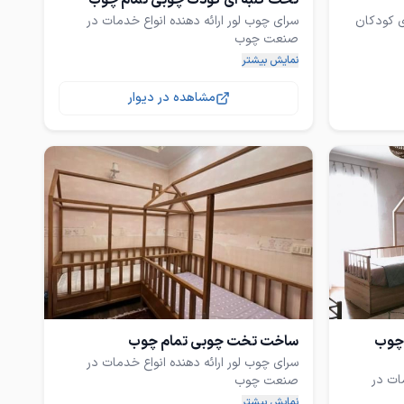
تخت کلبه ای کودک چوبی تمام چوب
ی کودکان
سرای چوب لور ارائه دهنده انواع خدمات در
لاقانه
نمایش بیشتر
نه تنها یک
یی و
تمامی کار ها با چوب روسی درجه یک وارداتی
مشاهده در دیوار
هست (با چوب های پالتی یا ام دی اف روکش
با کیفیت
با رنگ سلولوزی موج نما و قابل اجرا با پلی
محصول
اب و
این کلبه‌
قابل اجرا طرح های مختلف و اندازه های مختلف
سایز تشک مناسب کودک و نوجوان ۸۰ در ۱۸۰
یم؛ هر
ود تجربه
ا با سلیقه
 چوب
ساخت تخت چوبی تمام چوب
سرای چوب لور ارائه دهنده انواع خدمات در
ات در
د این تخت
نمایش بیشتر