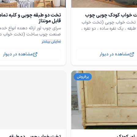
 خواب کودک چوبی چوب
تخت دو طبقه چوبی و کلبه تما
قابل مونتاژ
 تخت خواب چوبی (تخت خواب
سرای چوب لور ارائه دهنده انواع خدم
 طبقه ، یک نفره ساده ، دو نفره ،
صنعت چوب ساخت (تخت خواب دو ن
کلبه ای / دوطبقه / گهواره / سروی
ه چیز کامل شده متناسب با سلیقه
نمایش بیشتر
مشاهده در دیوار
مشاهده در دیوار
 در بندرعباس فراهانی یک پشت
تمامی کار ها با چوب روسی درجه یک
د قندی کارگاه نجاری
هست (با چوب های پالتی یا ام دی
پرفروش
با رنگ سلولوزی موج نما و قابل اجرا 
قابل اجرا طرح های مختلف و اندازه
ادرس کارگاه : پشت مخابرات شهید 
فراهانی یک کنار کارواش کارگاه نجار