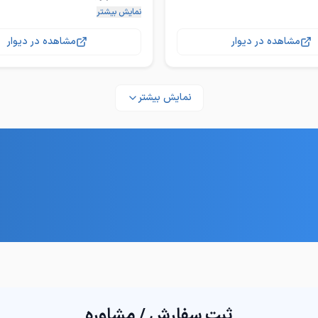
خواب کلبه‌ای، نه تنها یک محصول ب
نمایش بیشتر
تخت خواب کلبه ای دست ساز برای ک
فرزندتان هدیه می‌دهید، بلکه به او 
ا با چوب روسی درجه یک وارداتی
مشاهده در دیوار
مشاهده در دیوار
ب های پالتی یا ام دی اف روکش
برای اطلاعات بیشتر و سفارش، لطفاً 
یا تماس بگیرید. زندگی را با زیبایی و
زی موج نما و قابل اجرا با پلی
تخت خواب کلبه‌ای به اتاق خواب فر
هدیه دهید! 🌈
نمایش بیشتر
کیفیت بی‌نظیر: ساخته شده از چوب 
رح های مختلف و اندازه های مختلف
روسی که به دوام و استحکام این 
یقه شما
(با چوب های پالتی یا ام دی اف ر
با رنگ سلولوزی موج نما و قابل اجرا 
کارگاه بندرعباس فراهانی یک پشت م
ثبت سفارش / مشاوره