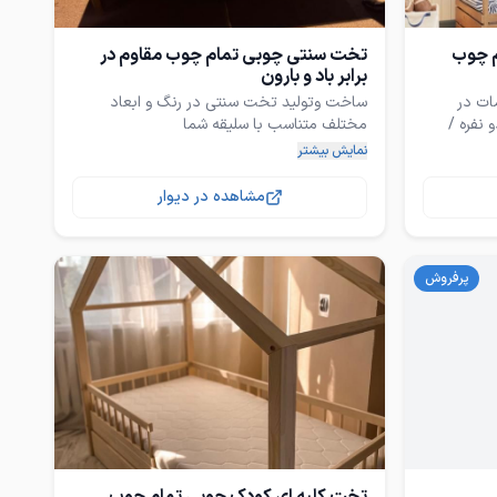
م چوب
تخت سنتی چوبی تمام چوب مقاوم در
برابر باد و بارون
ات در
ساخت و‌تولید تخت سنتی در رنگ و ابعاد
فره /
س خواب
کیفیت عالی چوب روسی خشک (لطفا با کار
نمایش بیشتر
های بی کیفیت توی بازار یا با کار های پالتی
مشاهده در دیوار
کارگاه بندرعباس پشت مخابرات شهید قندی کنار
 وارداتی
کارواش کارگاه نجاری
 اف روکش
پرفروش
با پلی
 های مختلف
قندی
ی