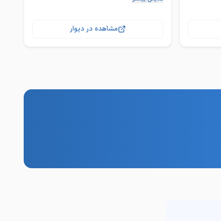
سرویس خواب و تخت خواب کلبه ای دست ساز
ا کیفیت به
ودک و‌
فضایی برای
مشاهده در دیوار
پیام دهید
 کارایی این
زندتان
کیفیت بی‌نظیر: ساخته شده از چوب با کیفیت
با کیفیت
روسی که به دوام و استحکام این محصول
محصول
(با چوب های پالتی یا ام دی اف روکش چوب
وکش چوب
با رنگ سلولوزی موج نما و قابل اجرا با پلی
با پلی
کارگاه بندرعباس فراهانی یک پشت مخابرات
خابرات