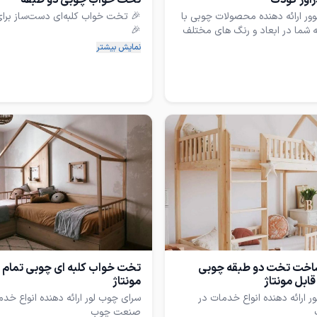
اور کودک
تخت خواب چوبی دو طبقه
ور ارائه دهنده محصولات چوبی با
🎉 تخت خواب کلبه‌ای دست‌ساز برا
 شما در‌ ابعاد و رنگ های مختلف
✨ به فرزند دلبندتان فضایی شاد و خ
نمایش بیشتر
هدیه دهید! این تخت خواب کلبه‌ای 
محل خواب، بلکه یک دنیای ماجراجو
کیفیت بی‌نظیر: ساخته شده از چوب 
روسی که به دوام و استحکام این 
طراحی منحصر به فرد: با طراحی جذ
دلنشین، فرزند شما عاشق خوابیدن در 
ما به کیفیت و جزئیات اهمیت می‌ده
تخت با عشق ساخته شده و برای بهب
قابل سفارشی‌سازی در رنگ و اندازه، ت
اخت تخت دو طبقه چوبی
تخت خواب کلبه ای چوبی تمام
ابل مونتاژ
مونتاژ
 ارائه دهنده انواع خدمات در
سرای چوب لور ارائه دهنده انواع خدم
💬 فرصت را از دست ندهید! با خری