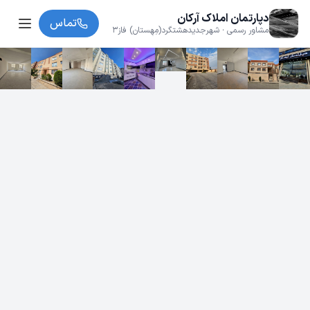
دپارتمان املاک آرکان
تماس
مشاور رسمی · شهرجدیدهشتگرد(مِهِستان) فاز3
محله10 بلوار رسول اکرم