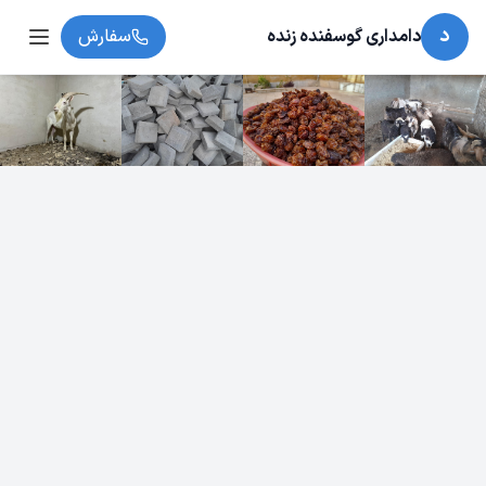
د
دامداری گوسفنده زنده
سفارش