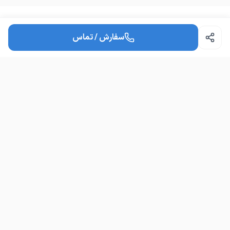
سوالات متداول
سفارش / تماس
امکان مشاوره قبل از خرید هست؟
چطور می‌توانم سفارش ثبت کنم؟
دامداری گوسفنده زنده
د
گوسفنده زنده هررقم هرنو که خواستی نر ماده گشتاری