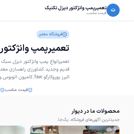
تعمیرپمپ وانژکتور دیزل تکنیک
ت
قیمت مناسب
فروشگاه معتبر
تعمیرپمپ وانژکتور
البرز.یوروکارگو.faw.کامیون اتوبوس.وغیره...
قیمت مناسب
محصولات ما در دیوار
جدیدترین آگهی‌های فروشگاه، یک‌جا.