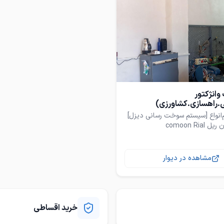
انژکتور
ی.راهسازی.کشاورزی)
لبرز.دانگ فینگ.فاوو.ده
ان.ایسوزو.وغیره....پمپ وسوزن
مشاهده در دیوار
یی موجود میباشد(نیسان
و.البرز)
خرید اقساطی