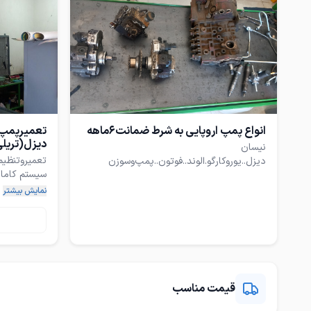
انواع پمپ اروپایی به شرط ضمانت6ماهه
تعمیرپمپ و
دیزل(تریل
نیسان
دیزل..یوروکارگو.الوند..فوتون..پمپ‌وسوزن
اروپایی 90درصد
نمایش بیشتر
نیسان دیزل.ا
تن.خاور.بادس
استوک اروپا
دیزل.یوروکارگ
قیمت مناسب