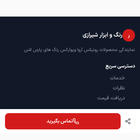
- سبک و کم حجم جهت امور نصب
و راحتی کاربر حین عملیات فرزکاری
- مجهز به سیستم گردش هوای
رنگ و ابزار شیرازی
ر
- قابلیت تعویض سریع و آسان
نمایندگی محصولات رونیکس آروا ویوارکس رنگ های پارس اشن
دسترسی سریع
- دارای دسته جانبی ضد لرزش
طراحی شده توسط رونیکس با
خدمات
قابلیت نصب 2 طرفه جهت به
حداقل رساندن خستگی کاربر هنگام
نظرات
فعالیت و افزایش دقت عملکرد
دریافت قیمت
برای دیدن محصولات به پیج
تماس
فروشگاه حضوری از ساعت 8 الی 20
تماس بگیرید
09364757645
باز میباشد
پاکدشت فرون آباد خیابان ابوذر خیابان والفجر پلاک 150