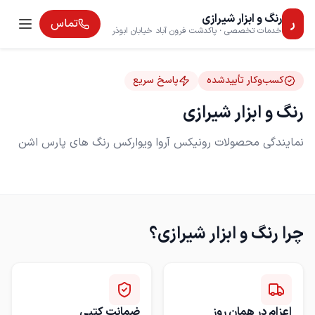
رنگ و ابزار شیرازی
ر
تماس
خدمات تخصصی · پاکدشت فرون آباد خیابان ابوذر
خیابان والفجر پلاک 150
کسب‌وکار تأییدشده
پاسخ سریع
رنگ و ابزار شیرازی
نمایندگی محصولات رونیکس آروا ویوارکس رنگ های پارس اشن
چرا
رنگ و ابزار شیرازی
؟
اعزام در همان روز
ضمانت کتبی