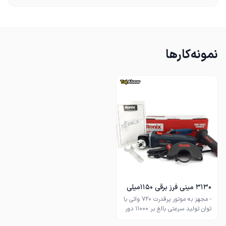
نمونه‌کارها
3130 مینی فرز برقی 1150میلی
متری 720 وات
- مجهز به موتور پرقدرت 720 واتی با
توان تولید سرعتی بالغ بر 11000 دور