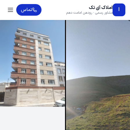
املاک آی تک
ا
تماس
مشاور رسمی · رودهن امامت دهم