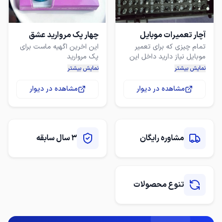
دوستان عزیزی که قصد خرید
دارند با شماره زیر تماس
آچار تعمیرات موبایل
چهار پک مروارید عشق
تمام چیزی که برای تعمیر
این اخرین اگهیه ماست برای
مطیع زاده : 09********
موبایل نیاز دارید داخل این
چون دیگه بار مروارید نمیاریم
نمایش بیشتر
نمایش بیشتر
ضمنا نه تنها برای موبایل
بلکه برای اسپیکر و هندزفری و
برای همین اخرین بار رو به
مشاهده در دیوار
مشاهده در دیوار
هدفون و ... میتونی ازش
یکجا بخواین زیر قیمت خرید
استفاده نشده باز کردم نگاه
موجودی فقط چهار پک دیگه
مشاوره رایگان
3 سال سابقه
مغازه رو جمع کردم دیگه لازم
تنوع محصولات
ادرس فلاحی 31