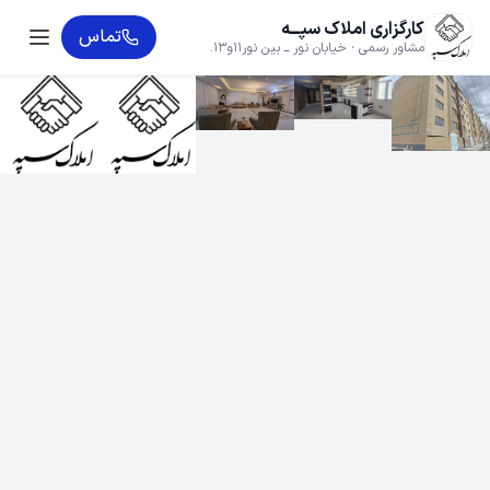
کارگزاری املاک سپـــه
تماس
مشاور رسمی · خیابان نور ــ بین نور11و13.