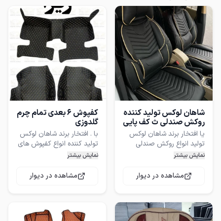
شاهان لوکس تولید کننده
کفپوش 6 بعدی تمام چرم
روکش صندلی ث کف پایی
گلدوزی
یا افتخار برند شاهان لوکس
با . افتخار برند شاهان لوکس
تولید انواع روکش صندلی
تولید کننده انواع کفپوش های
های چرم و مخمل و پارچه
تمام چرم گلدوزی انواع
نمایش بیشتر
نمایش بیشتر
جودون و ... و تولید کننده
خودروهای داخلی(ایران‌خودرو
انواع کف پایی های چرم
و سایپا) و تمامی کفپوش
مشاهده در دیوار
مشاهده در دیوار
گلدوزی خودرو
های (چینی. کره ای ..) با
بالاترین کیفیت چرم و
پوشش دهی 100 درصدی کف
خودرو . آماده خدمت گذاری