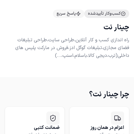
کسب‌وکار تأییدشده
پاسخ سریع
چینار نت
راه اندازی کسب و کار آنلاین،طراحی سایت،طراحی تبلیغات
فضای مجازی،تبلیغات گوگل ادز،فروش در مارکت پلیس های
داخلی(ترب،دیجی کالا،باسلام،اسنپ،...)
چرا
چینار نت
؟
اعزام در همان روز
ضمانت کتبی