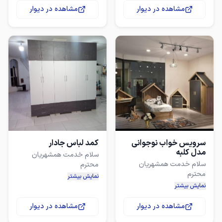
⬅️. نوار حاشیه 2 میل
مشاهده در دیوار
مشاهده در دیوار
شامل تخت 120+ میز
دارای رنگبندی جهت هارمونی
⬅️. ثبت سفارش تلفنی و
ثبت سفارش تلفنی و حضوری
حضوری
برای دیدن باقی مدلها به
صفحه فروشگاهی که در
انتهای آگهی است مراجعه
کنید
سرویس خواب نوجوانی
کمد لباس جادار
مدل کلبه
سلام خدمت همشهریان
سلام خدمت همشهریان
کمد لباس متحرک و بسیار
نمایش بیشتر
مشتری گرامی قیمت درج
نمایش بیشتر
شده به تومان است. دقت
ابعاد این کمد 2/10*2/50
مشاهده در دیوار
مشاهده در دیوار