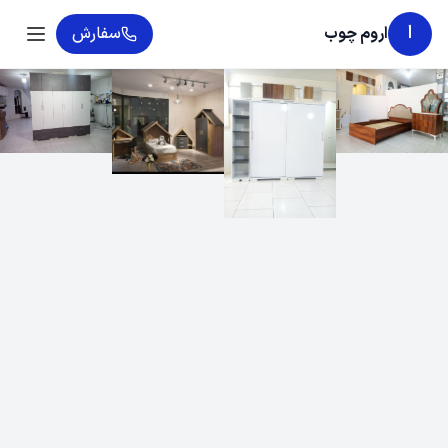
ا
اروم چوب
سفارش