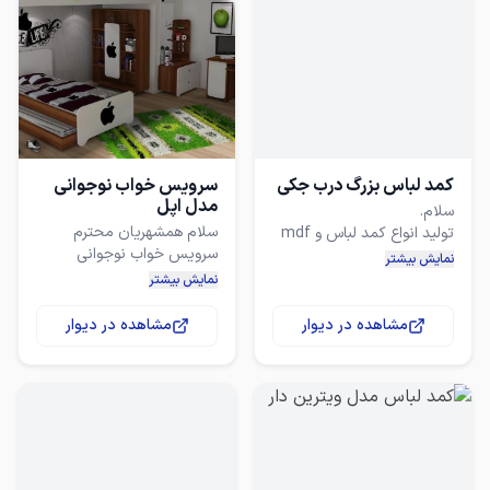
برای دیدن باقی مدل ها به
صفحه فروشگاهی که در
انتهای آگهی است مراجعه
کنید
کمد لباس بزرگ درب جکی
سرویس خواب نوجوانی
مدل اپل
تولید انواع کمد لباس و mdf
نمایش بیشتر
نمایش بیشتر
اقلام شامل :تخت
120*200+پاتختی+کمد دراور
دارای رنگبندی جهت هارمونی
مشاهده در دیوار
مشاهده در دیوار
ثبت سفارش تلفنی و حضوری
(((برا دیدن باقی مدلها از
صفحه فروشگاهی ما دیدن
برای دیدن باقی مدلها به
کنید)))
صفحه فروشگاهی که در
انتهای آگهی است مراجعه