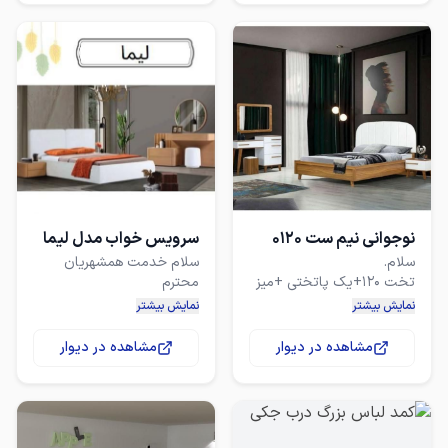
✓تخت+کمد جادار +دراور +
جهت مشاهده باقی مدلها به
✓ ام دی اف و یراق درجه یک
صفحه فروشگاهی که در
انتهای آگهی است مراجعه
{ثبت سفارش تلفنی و
کنید
برای دیدن باقی مدل ها به
صفحه فروشگاهی که در
انتهای آگهی است تشریف
لطفاً کیفیت و قیمت را با
نوجوانی نیم ست 0120
سرویس خواب مدل لیما
اجناس ارزان قیمت مقایسه
سلام خدمت همشهریان
نکنید.
تخت 120+یک پاتختی +میز
نمایش بیشتر
نمایش بیشتر
شامل ؛ تخت ۱۶۰×۲۰۰
مشاهده در دیوار
مشاهده در دیوار
جنس ام دی اف+ وکیوم +
برای دیدن باقی مدلها از
صفحه فروشگاهی ما دیدن
کنید
تمام نوار حاشیه ۲میل