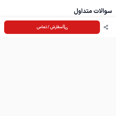
سوالات متداول
سفارش / تماس
امکان مشاوره قبل از خرید هست؟
چطور می‌توانم سفارش ثبت کنم؟
شرکت توان پرداز اصفهان
شرکت توان پرداز اصفهان مشاور و مجری تخصصی بوپی اس استابیلایزر و
باتری فروش.تعمیرات.پشتیبانی نمایندگی باتری های سیلد لید اسید صبا
RAYEN