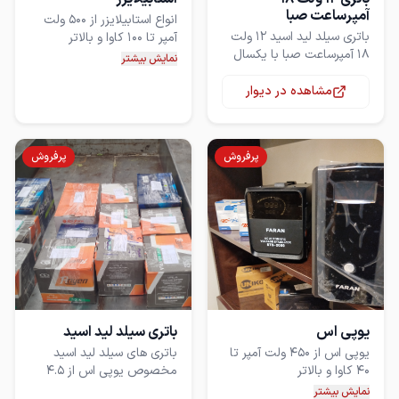
آمپرساعت صبا
انواع استابیلایزر از 500 ولت
باتری سیلد لید اسید 12 ولت
18 آمپرساعت صبا با یکسال
نمایش بیشتر
گارانتی
جهت کنترل نوسانات ولتاژی
مشاهده در دیوار
برق شهر مناسب برای یخچال
فریزر تلویزیون کولر و ... و باغ
و ویلا و همچنین تجهیزات
برش و لیزر
پرفروش
پرفروش
یوپی اس
باتری سیلد لید اسید
یوپی اس از 450‌ ولت آمپر تا
باتری های سیلد لید اسید
مخصوص یوپی اس از 4.5
آمپر تا 200 آمپر برند صبا
نمایش بیشتر