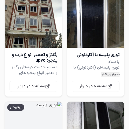
توری پلیسه یا آکاردئونی
رگلاژ و تعمیر انواع درب و
پنجره upvc
باسلام خدمت دوستان رگلاژ
توری پلیسه‌ای (آکاردئونی) با
و تعمیر انواع پنجره های
نمایش بیشتر
upvc
اگر به دنبال توری هستید که
مشاهده در دیوار
مشاهده در دیوار
هم ظاهر منزلتان را خراب نکند
و هم سال‌ها برایتان کار کند،
پرفروش
جنس: پروفیل و قاب