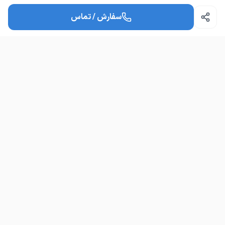
سفارش / تماس
امکان مشاوره قبل از خرید هست؟
چطور می‌توانم سفارش ثبت کنم؟
آموزش دف آنلاین
آ
آموزش دف به تمامی سنین از جمله کودکان و نوجوانان به صورت
تخصصی آموزش همنوازی با آهنگ نت خوانی به صورت آنلاین
دسترسی سریع
محصولات