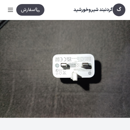
گ
گردنبند شیروخورشید
سفارش