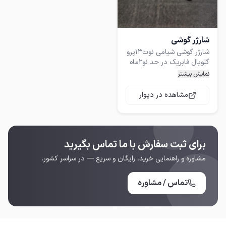
شارژر گوشی
شارژر گوشی شیامی نوت13پرو
گلوبال فابریک در حد نو2ماه
هم کار نکرده ه بفروش
نمایش بیشتر
میرسدپول لازم هستم وگرنه
نمیفروختم
مشاهده در دیوار
برای ثبت سفارش با ما تماس بگیرید
مشاوره و راهنمایی خرید، رایگان و سریع — در سراسر کشور.
تماس / مشاوره