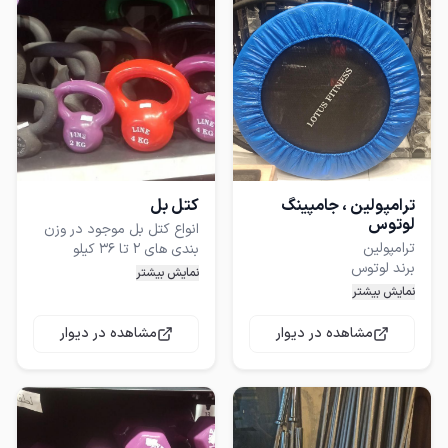
قیمت ها به صورت کیلویی
نمیباشد هر وزن قیمت
موجود به صورت عمده و تکی
ترامپولین ، جامپینگ
کتل بل
لوتوس
انواع کتل بل موجود در وزن
برند های : لاین ، آیرون ،
نمایش بیشتر
نمایش بیشتر
دارای پایه های 20 سانتی
موجود به صورت عمده و تکی
مشاهده در دیوار
مشاهده در دیوار
خرید به صورت تکی فقط به
صورت حضوری انجام میشود
مدل های بزرگتر ، کشی ، تاشو
.
، دسته دار ترامپولین نیز
موجود است .