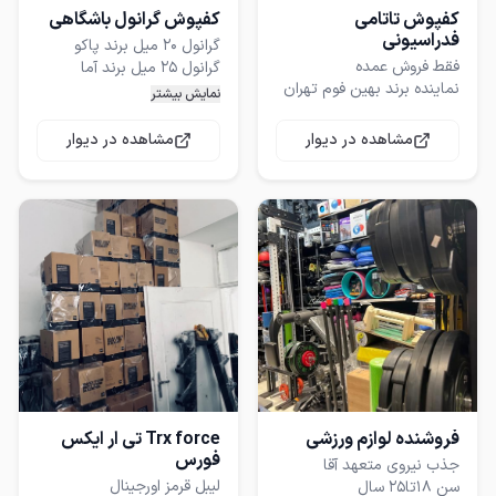
کفپوش تاتامی
کفپوش گرانول باشگاهی
فدراسیونی
محصول شرکتی و دارای تمام
نمایش بیشتر
مشاهده در دیوار
مشاهده در دیوار
۲۵ میل
فروشگاه اکسیژن مرجع
تخصصی اکسسوری بدنسازی
و کراسفیت
فروشنده لوازم ورزشی
Trx force تی ار ایکس
فورس