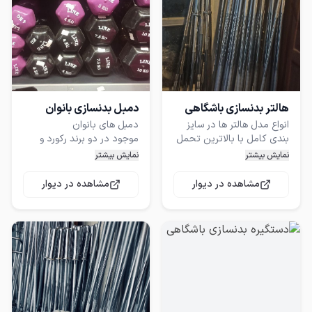
هالتر بدنسازی باشگاهی
دمبل بدنسازی بانوان
انواع مدل هالتر ها در سایز
بندی کامل با بالاترین تحمل
موجود در دو برند رکورد و
لاین که هر دو طرح در
نمایش بیشتر
نمایش بیشتر
هالتر های چکشی ، هالتر های
اسکوات ، هالتر های کراسفیتی
وزن بندی از 0.5 تا 10 کیلو گرم
مشاهده در دیوار
مشاهده در دیوار
، هالتر های خارجی ، هالتر
فروش فقط به صورت عمده
انواع دمبل های دیگر در وزن
بندی های مختلف موجود
خرید تلفنی فقط به صورت
عمده برای خرید تکی به
فروشگاه که آدرس آن در آگهی