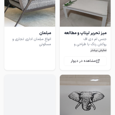
میز تحریر لپتاپ و مطالعه
مبلمان
انواع مبلمان اداری تجاری و
روکش رنگ با طراحی و
نمایش بیشتر
سایز 70 طول 40 عرض 27
طرح رنگ و رویه کاملا قابلیت
سفارشی سازی
مشاهده در دیوار
کلا دو عدد موجود هست
،برای ارائه در نمایشگاه صنایع
دستی ساخته بودمشون و
نقاشیشون کرده بودم که
موفق به شرکت در نمایشگاه
نشدم،قیمت اصلیشون یک و
دویست بوده چون
محدودیت فضا دارم و
دوست دارم استفاده بشن یه
قیمت خوب گذاشتم تا زود تر