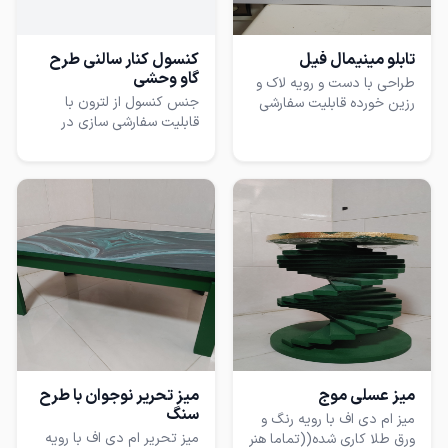
برسن به دست مصرف کننده
شون و مفید واقع بشن.اگه دو
تاییشون رو برای استفاده در
تابلو مینیمال فیل
کنسول کنار سالنی طرح
یک محل بخوایین و جداشون
گاو وحشی
طراحی با دست و رویه لاک و
نکنید یه تخفیف کوچولو
جنس کنسول از لترون با
رزین خورده قابلیت سفارشی
دیگه هم میدم.خوب و شاد و
قابلیت سفارشی سازی در
سازی در طرح ابعاد و نقش.
پیروز باشید.
طرح اندازه و نقش.
میز عسلی موج
میز تحریر نوجوان با طرح
سنگ
میز ام دی اف با رویه رنگ و
میز تحریر ام دی اف با رویه
ورق طلا کاری شده((تماما هنر