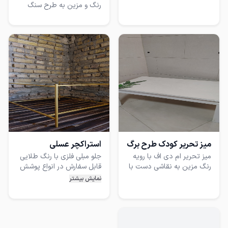
رنگ و مزین به طرح سنگ
دست با استراکچر فلزی))
بوسیله نقاشی با دست.
میز تحریر کودک طرح برگ
استراکچر عسلی
میز تحریر ام دی اف با رویه
جلو مبلی فلزی با رنگ طلایی
رنگ مزین به نقاشی دست با
قابل سفارش در انواع پوشش
طرح برگ((امکان سفارشی
و رنگ ها به همراه رویه چوب
نمایش بیشتر
سازی و تنوع در طرح هست))
ام دی اف سرامیک سنگ و
رزین