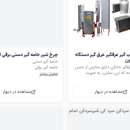
اب گیر عرقگیر عرق گیر دستگاه
چرخ شیر خامه گیر دستی برقی ا
ون
قگیر خانگی دارای مخزنی از جنس
وده که این مخزن، به صورت
نمایش بیشتر
دون جوشکاری ساخته شده است.
انواع خامه گیر آرسان ساخت ترکیه با
درب آن توسط واشر سیلیکونی مرغوب و 4 قلاب
ه محکم می شود. این دستگاه
مشاهده در دیوار
مشاهده در دیوار
نه انتشار بو و پرتی اسانس
➕قطعات داخلی تماما استیل نگیر
ند و این به کیفیت کار می افزاید.
 کندانسور دستگاه از نوع برقی
➕دارای سیستم مخصوص استخراج ح
➕دارای دکمه مخصوص جهت تعیین 
قطیر صنعتی با ظرفیت یک تن،