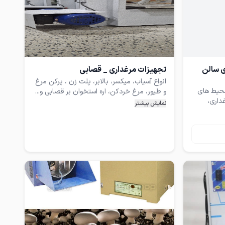
امکان خرد کردن مرغ، بوقلمون، بلدرچین،
ف برای
قابل استفاده در فروشگاه های مرغ، رستوران ها،
مت ها پس
خدمات پس از فروش 10 سال
ی سالن
تجهیزات مرغداری _ قصابی
انواع آسیاب، میکسر، بالابر، پلت زن ، پرکن مرغ
حیط های
و طیور، مرغ خردکن، اره استخوان بر قصابی و...
داری،
به قیمت نازل تولید می کنیم.
نمایش بیشتر
 ها نساجی
 استاتیک
مر، تابلو
ز پخش