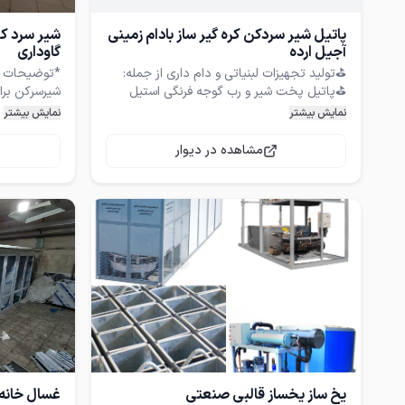
یک سال گارا
فروش
پاتیل شیر سردکن کره گیر ساز بادام زمینی
شیر سرد ک
آجیل ارده
گاوداری
⛳پاتیل پخت شیر و رب گوجه فرنگی استیل
شیرسرکن بر
شیر برای جل
نمایش بیشتر
نمایش بیشتر
مشاهده در دیوار
شیر کلاچ دا
☀بـرای اطلاع از بـقـیه ی آگـهی هـا مـی توانید
به قـسمت "مـشاهـده ی هـمه ی آگـهی ها"
مراجـع کـنیـد.
شیر سرد کن 
مستقیما از 
یخ ساز یخساز قالبی صنعتی
غسال خانه 
انواع تجهیزا