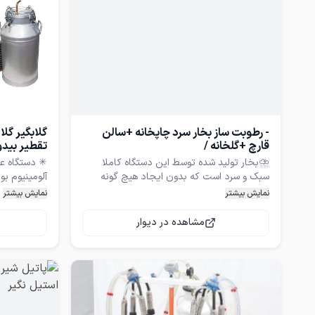
- رطوبت ساز بخار سرد چاپخانه +سالن
گلابگیر گل
قارچ +گلخانه /
تقطیر بید
⛈بخار تولید شده توسط این دستگاه کاملا
✳ دستگاه عر
سبک و سرد است که بدون ایجاد هیچ گونه
آلومینیوم ب
خیس شوندگی روی اشیاء ، رطوبت لازم برای
یکپارچه و ب
نمایش بیشتر
نمایش بیشتر
محیط را تامین خواهد کرد. بنابراین برای محیط
چفتی به بدن
مشاهده در دیوار
تجهیزات الکترونیکی مناسب بوده و در صورت
بدون هیچ گو
استفاده در گلخانه ها و یا چاپخانه و … هیچ
عرقگیری می ک
گونه شبنمی روی محصولات و وسایل نخواهد
خنک کننده یا
✳ دستگاه ت