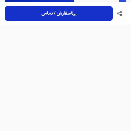
تماس / مشاوره
انواع سنگ پله وکف پله
سفارش / تماس
مرمریت تراورتن گوهره هرسین
فروش انواع سنگ فرشی کف
چینی مرمریت تراورتن هرسین
سوالات متداول
اجراه نماهایی رومی ترکیبی
صفر تاصد سنگ ساختمان
امکان مشاوره قبل از خرید هست؟
سنگ ابزاری خورده ستون سر
چطور می‌توانم سفارش ثبت کنم؟
گل تاج سینه کفتری گل نواری
پروانه ی نبشی گم دندونه
۵ در صد تخفیف ویژه برای
آگهی فروشگاه برای خرید
نمایشگاه سنگ ساختمانی نما پله وکف
آدرس جاده قدیم کاشان یک