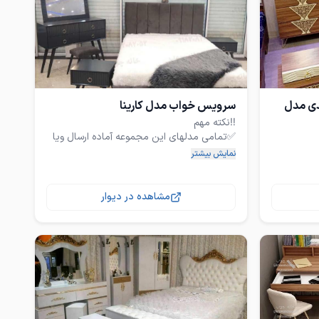
قیمت کالا مقطوع است و تخفیف ندارد.
شناسنامه
کیفیت و استاندارد کالا زیر مجموعه اتحادیه
ید!
دی مدل
سرویس خواب مدل کارینا
دان، میدان مریانج، ۲۰۰ متر بعد از
❗قیمت واقعی میباشد مطمعن باشید جای دیگه
✅تمامی مدلهای این مجموعه آماده ارسال ویا
جنب
امکان مراجعه مستقیم و بازدید حضوری شما
نمایش بیشتر
صنوعات
مشاهده در دیوار
✅ وسایل چوبی مختص جهیزیه عروس خانم ها
✅خرید مستقیم از تولید کننده ۴۰ درصد زیر