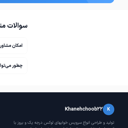
خرید به صورت اقساطی
سوالات مت
سفارشات هر 
✔️نمایندگی 
امکان مشاور
خانه چوب بهترین کیفیت را با مناسب‌ترین
در قسمت پا
چطور می‌توا
✅ قیمت‌های شگفت‌انگیز – محصولات ۴۰٪
تا تمام اجنا
مشتری عزیر
❌ ❌ کیفیت تضمینی – استفاده از ورق‌های
جهت اطلاعات
✅ ️ ضمانت ۱۰ ساله – محصولات ضد خش،
Khanehchoob22
K
تولید و طراحی انواع سرویس خوابهای لوکس درجه یک و بروز با