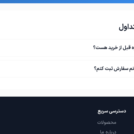
ساعات کاری: ۸ صبح تا ۹ شب.
پارچه‌های ضد حساسیت و متریال با
داول
طرحی و هر رنگی بخواید انجام
تشک رویال شرکتی با قیمت
ه قبل از خرید هست؟
تشک خود را بدون هزینه اضافی درب
یین آگهی روی نمایش همه آگهی
نم سفارش ثبت کنم؟
همدان میدان مریانج 200متر بعداز میدان به
همین حالا سفارش دهید و از تخفیف
س فروشگاه رو ببینید با تشکر از شما
 بیشتر تماس بگیرید
همدان، میدان کربلا، ۲۰۰ مت
دسترسی سریع
محصولات
درباره ما