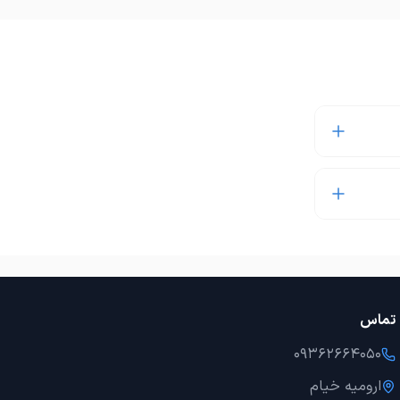
تماس
09362664050
ارومیه خیام