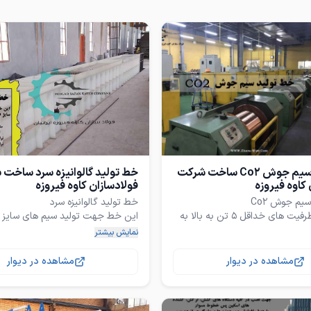
خط تولید سیم جوش Co2 ساخت شرکت
خط تولید گالوانیزه سرد ساخت
 کاوه فیروزه
فولادسازان کاوه فیروزه
این خط با ظرفیت های خداقل 5 تن به بالا به
نمایش بیشتر
در سایز های 0.8 میلیمتر ، 1 میلیمتر و 1.2
با توجه به پوشش پایین بر روی مفت
(پوشش 30 میکرون) ساختار گالوا
مشاهده در دیوار
مشاهده در دیوار
فرمول اختصاصی ، 6 ماه آموزش رایگان ،
دوام و ماندگاری گالوانیزه گرم را در
 محصول تحت برند ژاوا قابل
زنگ زدگی ندارد لذا برای استفاده بر