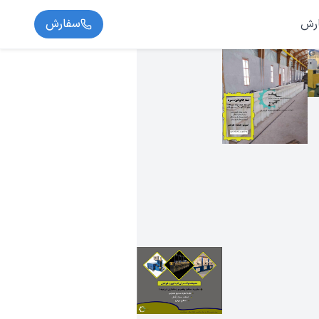
رش
سفارش