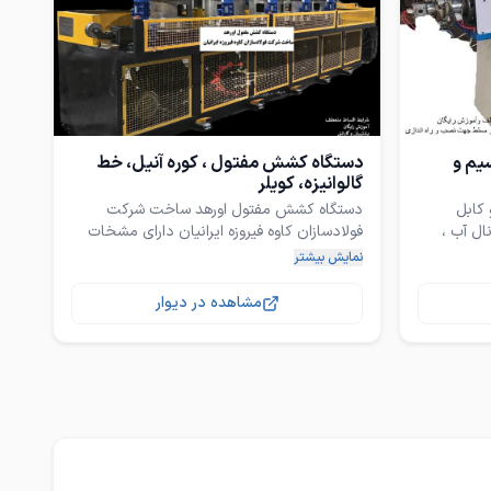
1 سال خدمات پس از
کوره وکیوم : این کوره ها با دقت بالا و استفاده
کاری
از گاز نیتروژن عملیات آنیل را با دقت بالا انجام
می دهد و مناسب برای کارکاه های تولید پیچ یا
کاوه فیروزه
از مزایای خرید این خط از شرکت فولادسازان
اکسترودر روکش PVC سیم و
دستگاه کشش مفتول ، کوره آنیل، خط
گالوانیزه، کویلر
☚ گارانتی 2 ساله و خدمات پس از فروش 10
دستگاه کشش مفتول اورهد ساخت شرکت
صب و راه
ال آب ،
فولادسازان کاوه فیروزه ایرانیان دارای مشخات
☚ اعزام نیروی ماهر و مسلط جهت آموزش
رایگان و مدیریت خط تولید جهت برطرف کردن
نمایش بیشتر
ی وی سی برای
✔ طبل ها از جنس نای هارد با سختی ذاکتی
دغدغه مشتریان عزیز که تازه وارد صنعت
 اندازی
مشاهده در دیوار
 فنر های
✔ کلیه طبل ها مجهز به سیستم گردش آب
✔ کلیه طبل ها مجهز به یونیت های دوزه
ت فنی
☎︎ جهت مشاوه رایگان تماس حاصل نمائید.
ت
✔ گارانتی 2 ساله و خدمات پس از فروش 10