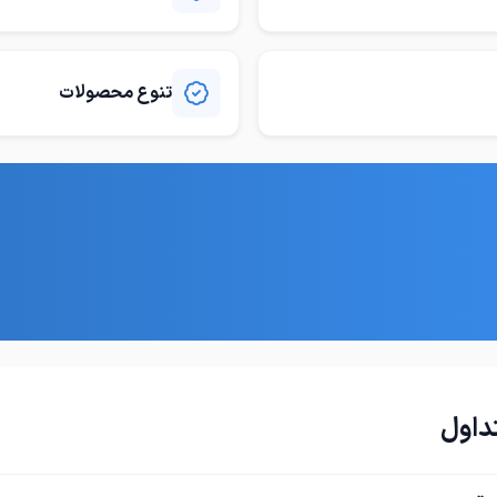
ای خرید این خط از شرکت فولادسازان
✔ اعزام نیروی ماهر و مسلط جهت 
رایگان و مدیریت خط تولید جهت ب
✔ گارانتی 2 ساله و خدمات پس از فروش 10
دغدغه مشتریان عزیز که تازه وارد 
تنوع محصولات
یروی ماهر و مسلط جهت آموزش
دیریت خط تولید جهت برطرف کردن
ان عزیز که تازه وارد صنعت
✔ خط های ساخته شده توسط شرکت
سازان کاوه فیروزه ایرانیان مطابق با 
ترین و بروز ترین تکنولوژی روز دنیا 
ساخته شده مطابق با پیشرفته ترین
تکنولوژی روز دنیا می باشد و دارای
☎︎ جهت مشاوره رایگان تماس حاصل
ه رایگان در واتساپ و تلگرام و
ماره درج شده در آگهی فوق تماس
د
داول