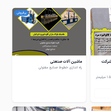
پرفروش
 شرکت
ماشین آلات صنعتی
راه اندازی خطوط صنایع مفتولی
این خط جهت تولید سیم های سایز 1.5 میلیمتر
ول
نیزه سرد که
 رطوبت و
ای داخل
ساختمان ها از جمله مفتول های 1.5 اسکوب و