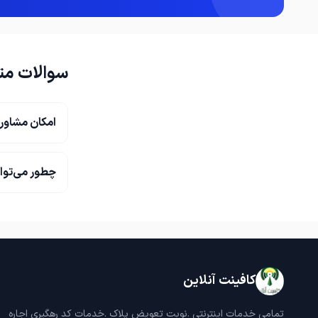
سوالات مت
امکان مشاور
چطور می‌توا
کافینت آنلاین
تمامی خدمات اینترنتی .نوبت تعویض پلاک .خدمات کد رهگیری اجاره