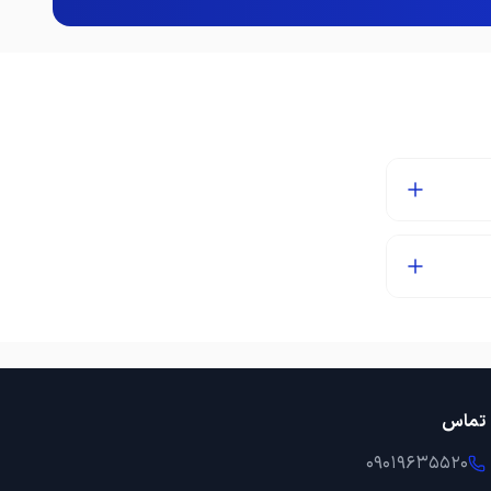
تماس
09019635520