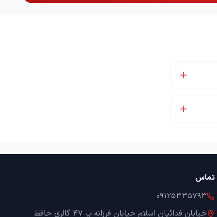
تماس
09125335793
خیابان فدائیان اسلام خیابان فرزانه پ 47 گالری حافظ