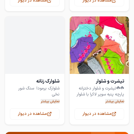
مشاهده در دیوار
مشاهده در دیوار
بفرستین
هر سه رنگ باهم فقط ۳۹۵
۷ رنگ ...آگهی کاملا واضح
است لطفا فقط به قصد خرید
مغازه دار نیستیم مستقیم از
و اینکه چه رنگ و سایزی
تولیدی تحویل رایگان درب
منزلتون قیمت کم به خاطر
مغازه دار نیستم فروش
لطفا اگه قصد خرید دارید
پیام بفرستید در غیر اینصورت
تحویل رایگان درب منزلتون
وقت بنده رو نگیرید فقط سه
تیشرت و شلوار
شلوارک زنانه
رنگ داره
این شرایط رو هیچ جا نخواهی
☘️☘️تیشرت و شلوار دخترانه
شلوارک برمودا سنگ شور
پارچه پنبه سوپر لاکرا با شلوار
حق با مشتری است
نمایش بیشتر
نمایش بیشتر
مشاهده در دیوار
مشاهده در دیوار