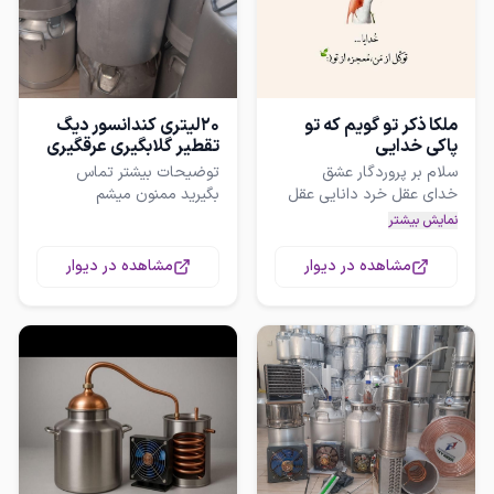
ملکا ذکر تو گویم که تو
20لیتری کندانسور دیگ
پاکی خدایی
تقطیر گلابگیری عرقگیری
توضیحات بیشتر تماس
بگیرید ممنون میشم
خداوند ابراهیم موسی نوح
نمایش بیشتر
خدای علی حسن حسین اهل
مشاهده در دیوار
مشاهده در دیوار
دوستان برای راهنمایی بیشتر
کار ها هم درمان جسم هم
تا جایی که بتوانم میتوانم به
آن کس که تو راشناخت جان
را چه کند خانه اهل عیال
فرزند چه کند دیوانه کنی هر