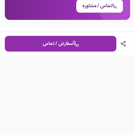
تماس / مشاوره
جنوب پردیس بومهن دماوند
کرج قزوین شهریار و.... تمام
نقاط استان تهران به خصوص
لواسان و فشم و دیگر نقاط
ارسال به استان مازندران و
سوالات متداول
سفارش / تماس
برای توضیحات بیشتر برزگر
هستم تماس بگیرید
امکان مشاوره قبل از خرید هست؟
چطور می‌توانم سفارش ثبت کنم؟
تقطیر گلابگیری عرقگیری کندانسور گیری دیگ
ت