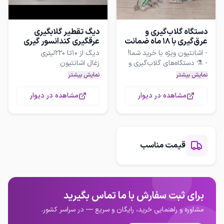
دو جهانش آخر دیوانه تو هر
دو جهان را چه کند
دستگاه گلاب‌گیری و
دیگ تقطیر گلابگیری
عرق‌گیری با 18 ماه ضمانت
عرقگیری کندانسور گیری
الکل سنج
- ⚗️ دستگاه‌های گلاب‌گیری و
عرق‌گیری با ظرفیت‌های 20 تا
نمایش بیشتر
نمایش بیشتر
- ✔️ 18 ماه ضمانت کتبی
شیلنگ بهترین نوع و مدل
مشاهده در دیوار
مشاهده در دیوار
- ارسال سریع به سراسر کشور
کندانسور انواع و اقسام
و در تهران طی یک ساعت
- برای مشاوره رایگان و اطلاع
قیمت مناسب
از قیمت، همین حالا تماس
ارسال به تمامی نقاط ایران و
برزگر هستم و آماده
پاسخگویی به سوالات شما
برای ثبت سفارش با ما تماس بگیرید
هستم.
مشاوره و راهنمایی خرید، رایگان و سریع — در سراسر کشور.
ارسال رایگان با تپسی و انسپ
به تهران کرج غرب شرق شمال