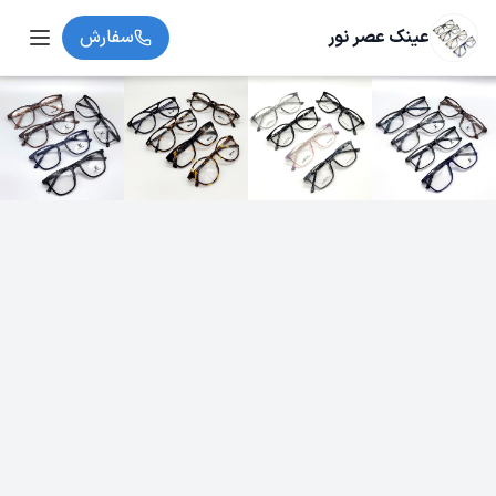
عینک عصر نور
سفارش