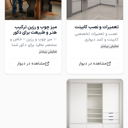
تعمیرات و نصب کابینت
میز چوب و رزین ترکیب
هنـر و طبیعت برای دکور
️ نصب و تعمیرات تخصصی
✨ میز چوب و رزین – خاص و
منحصر به‌فرد برای دکور شما
کار حرفه‌ای، قیمت منصفانه،
نمایش بیشتر
نمایش بیشتر
اگر دنبال یک میز متفاوت و
مشاهده در دیوار
مشاهده در دیوار
چشم‌نواز هستید که هم‌زمان
لولاها صدا میدن یا درا
حس طبیعت و هنر را وارد
فضای خانه یا محل کارتان
جک‌ها از کار افتادن یا ریل
کند، ما برایتان یک پیشنهاد
درِ کابینت‌ها قدیمی شدن و
دنبال یه تغییر شیک و
✅ ساخته‌شده از چوب طبیعی
✅ استفاده از رزین با کیفیت
✅ تعویض درب کابینت با
✅ طراحی سفارشی بر اساس