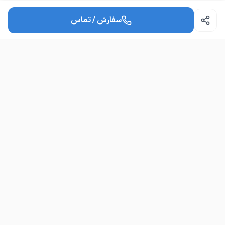
سوالات متداول
سفارش / تماس
امکان مشاوره قبل از خرید هست؟
چطور می‌توانم سفارش ثبت کنم؟
نایلکس دوسیب
ن
تولیدکننده نایلکس نایلون فریزر طاقه
دسترسی سریع