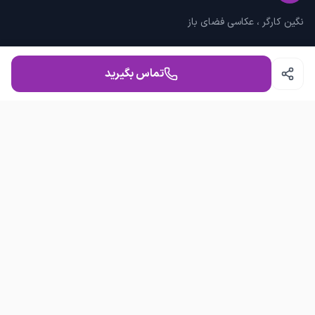
نگین کارگر ، عکاسی فضای باز
دسترسی سریع
تماس بگیرید
خدمات
نظرات
دریافت قیمت
تماس
09176866424
ناحیه صنعتی
ساخته شده با
یکبوم
محصولی از
پنجره