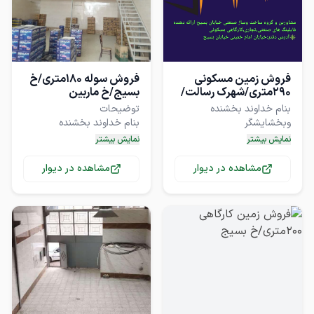
فروش زمین مسکونی
فروش سوله 180متری/خ
290متری/شهرک رسالت/
بسیج/خ ماربین
خ بسیج
بنام خداوند بخشنده
بنام خداوند بخشنده
نمایش بیشتر
نمایش بیشتر
▪️مشاورین و گروه ساخت و
▪️مشاورین و گروه ساختمانی
مشاهده در دیوار
مشاهده در دیوار
▫️ارائه دهنده فایلینگ های
صنعتی،تجاری،کارگاهی▫️
▫️ارائه دهنده فایلینگ های
صنعتی،تجاری،کارگاهی▫️
توصیحات درخصوص زمین
توصیحات درخصوص سوله
❗️ فروش زمین مسکونی
❗️ دارای سند ششدانگ و
❗️دارای180مترکارگاه مسقف با
تفکیکی ارتفاع تا 3 طبقه روی