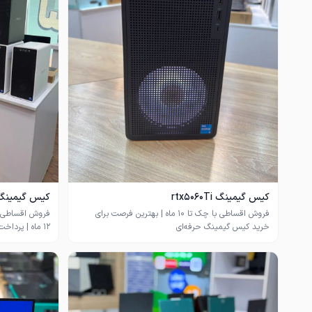
کیس گیمینگ rtx5060Ti
کیس گیمینگ omen و ctus
فروش اقساطی با چک تا ۱۰ ماه | بهترین فرصت برای
اگر قصد خرید یک کیس گیمینگ قدرتمند، کم‌کارکرد و با
سخت‌افزار نسل جدید را دارید، HP OMEN TG03 مدل
پردا
پردازنده Intel Core i5-14400F از نسل چهاردهم اینتل در