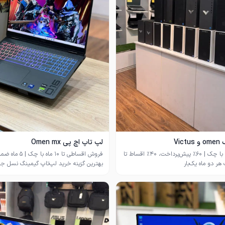
Vi
لپ تاپ اچ پی Omen mx
فروش اقساطی با چک | ۶۰٪ پیش‌پرداخت، ۴۰٪ اقساط تا
فروش اقساطی تا ۱۰ ماه 
OMEN MX 16-AH0240TX یکی از
زنده‌های Intel Core Ultra 5، Core Ultra 7، Core i5،
Core i7 و Ryzen 7، مجهز به 16 گیگابایت رم، SSD
یک ترابایت که برای گیمینگ، طراحی، تدوین