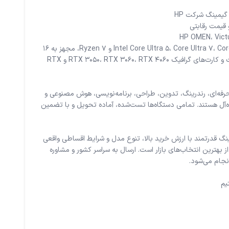
پردازنده‌های Intel Core Ultra 5، Core Ultra 7، Core i5، Core i7 و Ryzen 7، مجهز به 16
گیگابایت رم، SSD پرسرعت و کارت‌های گرافیک RTX 3050، RTX 3060، RTX 4060 و RTX
رفه‌ای، رندرینگ، تدوین، طراحی، برنامه‌نویسی، هوش مصنوعی و
ه‌آل هستند. تمامی دستگاه‌ها تست‌شده، آماده تحویل و با تضمین
نگ قدرتمند با ارزش خرید بالا، تنوع مدل و شرایط اقساطی واقعی
بهترین انتخاب‌های بازار است. ارسال به سراسر کشور و مشاوره
یم