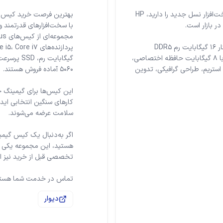
اگر قصد خرید یک کیس گیمینگ قدرتمند، کم‌کارکرد و با سخت‌افزار نسل جدید را دارید، HP
پردازنده Intel Core i5-14400F از نسل چهاردهم اینتل در کنار 16 گیگابایت رم DDR5
4800MHz و کارت گرافیک NVIDIA GeForce RTX 5060 Ti با 8 گیگابایت حافظه اختصاصی،
 استریم، طراحی گرافیکی، تدوین
این کیس‌ها برای گیمینگ ح
کارهای سنگین انتخابی اید
اگر به‌دنبال یک کیس گیمی
هستید، این مجموعه یکی از 
تماس در خدمت شما هست
دیوار