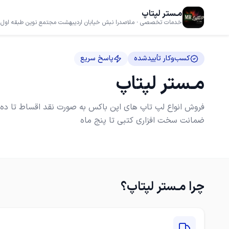
مـستر لپتاپ
خدمات تخصصی · ملاصدرا نبش خیابان اردیبهشت مجتمع نوین طبقه اول واحد 21 مستر لپتا
کسب‌وکار تأییدشده
پاسخ سریع
مـستر لپتاپ
ضمانت سخت افزاری کتبی تا پنج ماه
چرا
مـستر لپتاپ
؟