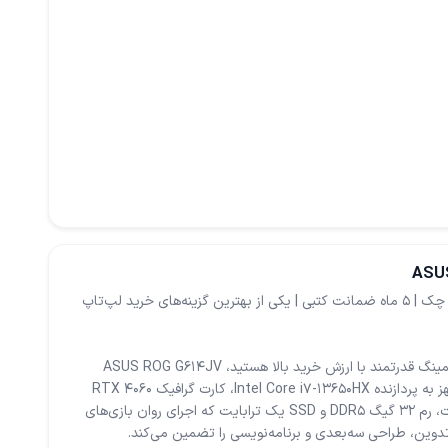
فروش اقساطی تا ۱۰ ماه با چک | ۵ ماه ضمانت کتبی | یکی از بهترین گزینه‌های خرید لپ‌تاپ
اگر به‌دنبال یک لپ‌تاپ گیمینگ قدرتمند با ارزش خرید بالا هستید، ASUS ROG G614JV
انتخابی مطمئن است. مجهز به پردازنده Intel Core i7-13650HX، کارت گرافیک RTX 4060
8GB با توان واقعی 140 وات، رم 32 گیگ DDR5 و SSD یک ترابایت که اجرای روان بازی‌های