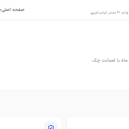
صفحه اصلی
خ
پ،امیری