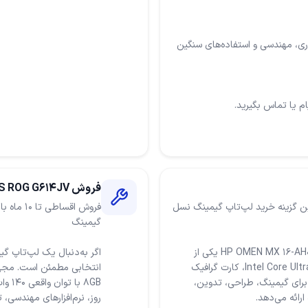
م یا تماس بگیرید.
فروش ASUS ROG G614JV
 ضمانت کتبی | بهترین گزینه خرید لپ‌تاپ گیمینگ نسل
اگر به‌دنبال یک لپ‌تاپ قدرتمند و آینده‌نگر هستید، HP OMEN MX 16-AH0240TX یکی از
بهترین انتخاب‌های بازار است. مجهز به پردازنده Intel Core Ultra 7 255HX، کارت گرافیک
D و SSD یک ترابایت که برای گیمینگ، طراحی، تدوین،