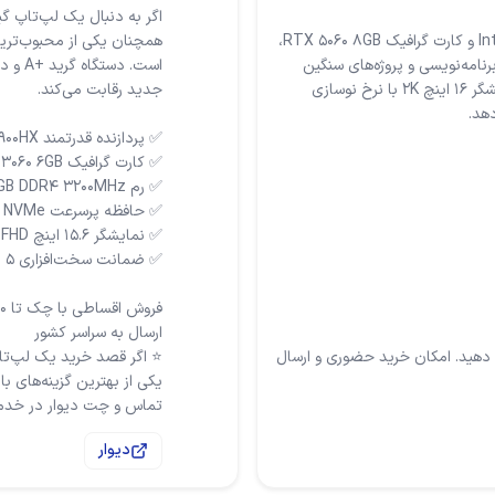
HP OMEN 16-AM0003TX با پردازنده Intel Core i9-14900HX و کارت گرافیک RTX 5060 8GB،
همچنان یکی از محبوب‌ترین
رنامه‌نویسی و پروژه‌های سنگین
است. 
است. همچنین 32 گیگ رم DDR5، SSD یک ترابایت و نمایشگر 16 اینچ 2K با نرخ نوسازی
 دهید. امکان خرید حضوری و ارسال
⭐ اگر قصد خرید یک لپ‌تا
تماس و چت دیوار در خد
دیوار