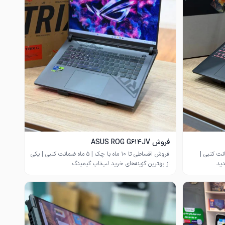
فروش ASUS ROG G614JV
با چک | ۵ ماه ضمانت کتبی |
فروش اقساطی تا ۱۰ ماه با چک | ۵ ماه ضمانت کتبی | یکی
اگر به‌دنبال یک لپ‌تاپ قدرتمند و آینده‌نگر هستید، HP
اگر به‌دنبال یک لپ‌تاپ گیمینگ قدرتمند با ارزش خرید بالا
 بهترین انتخاب‌های
هستید، ASUS ROG G614JV انتخابی مطمئن است.
بازار است. مجهز به پردازنده Intel Core Ultra 7 255HX،
مجهز به پردازنده Intel Core i7-13650HX، کارت گرافیک
کارت گرافیک RTX 5060 8GB، رم 32 گیگ DDR5 و SSD
RTX 4060 8GB با توان واقعی 140 وات، رم 32 گیگ
،
DDR5 و SSD یک ترابایت که اجرای روان بازی‌های روز،