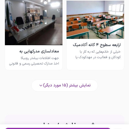
خود را کامل‌تر ارائه دهید.
ارایعه سطوح 4 گانه آکادمیک
فاقد مدرکهائی
معادلسازی مدرکهایی به
خیلی از خانم‌هایی که به کار با
کاردانی/ارشد/دکترای دانشگاه
کودکان و فعالیت در مهدکودک یا
پیش‌دبستانی علاقه دارند هنگام
اخذ مدارک تحصیلی رسمی و قانونی
مراجعه برای استخدام متوجه
می‌شوند که داشتن مدرک مرتبط در
رشته‌هایی مثل علوم تربیتی یا آموزش
ابتدایی شانس استخدام را بیشتر
نمایش بیشتر (
15
مورد دیگر)
به همین دلیل بسیاری از متقاضیان
این شغل به فکر اخذ مدرک در مقطع
بدون حضور در دانشگاه و کمترین
زمان ممکن با ریز نمرات
اگر درباره شرایط دریافت مدرک در این
رشته و مسیر ورود به این حوزه
سوال دارید، برای دریافت اطلاعات و
ثبت سفارش / مشاوره
راهنمایی بیشتر می‌توانید تماس