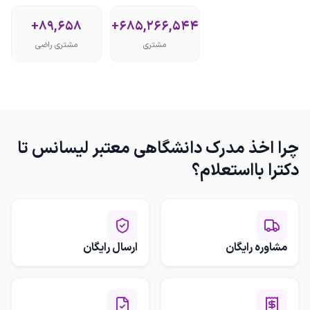
+89,658
+685,266,544
مشتری
مشتری راضی
چرا
اخذ مدرک دانشگاهی معتبر لیسانس تا
دکترا بااستعلام
؟
مشاوره رایگان
ارسال رایگان