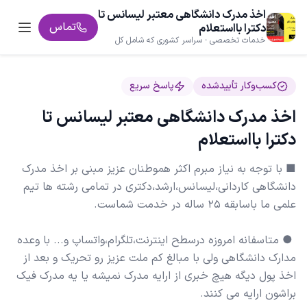
اخذ مدرک دانشگاهی معتبر لیسانس تا
تماس
دکترا بااستعلام
خدمات تخصصی · سراسر کشوری که شامل کل
شهرها میشه بدلیل مجوز آنلاین داشتن
کسب‌وکار تأییدشده
پاسخ سریع
اخذ مدرک دانشگاهی معتبر لیسانس تا
دکترا بااستعلام
■ با توجه به نیاز مبرم اکثر هموطنان عزیز مبنی بر اخذ مدرک
دانشگاهی کاردانی،لیسانس،ارشد،دکتری در تمامی رشته ها تیم
️ ● متاسفانه امروزه درسطح اینترنت،تلگرام،واتساپ و... با وعده
مدارک دانشگاهی ولی با مبالغ کم ملت عزیز رو تحریک و بعد از
اخذ پول دیگه هیچ خبری از ارایه مدرک نمیشه یا یه مدرک فیک